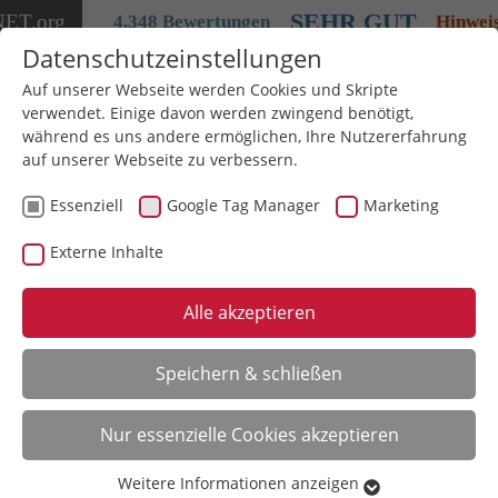
SEHR GUT
NET
.org
4.348 Bewertungen
Hinwei
Datenschutzeinstellungen
Auf unserer Webseite werden Cookies und Skripte
verwendet. Einige davon werden zwingend benötigt,
während es uns andere ermöglichen, Ihre Nutzererfahrung
auf unserer Webseite zu verbessern.
Essenziell
Google Tag Manager
Marketing
Externe Inhalte
Wir bewahren
Erinnerungen
Alle akzeptieren
Speichern & schließen
VHS digitalisieren und mehr...
Nur essenzielle Cookies akzeptieren
Schon ab 9,95 € pro Kassette
Weitere Informationen anzeigen
Essenziell