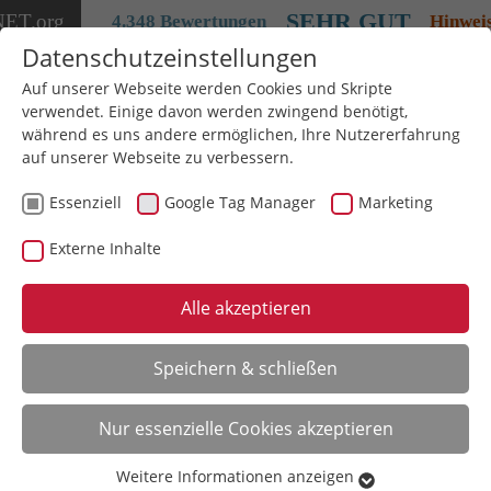
SEHR GUT
NET
.org
4.348 Bewertungen
Hinwei
Datenschutzeinstellungen
Auf unserer Webseite werden Cookies und Skripte
verwendet. Einige davon werden zwingend benötigt,
während es uns andere ermöglichen, Ihre Nutzererfahrung
auf unserer Webseite zu verbessern.
Profil
1/4
Danach: Adresse
Essenziell
Google Tag Manager
Marketing
Externe Inhalte
Partner werden
Alle akzeptieren
Speichern & schließen
Sie möchten
medienrettung
auf
Provisionsbasis empfehlen, Ihre Kunden selbst
Nur essenzielle Cookies akzeptieren
beraten und vor Ort Aufträge mit
Umsatzbeteiligung annehmen oder
Weitere Informationen anzeigen
Essenziell