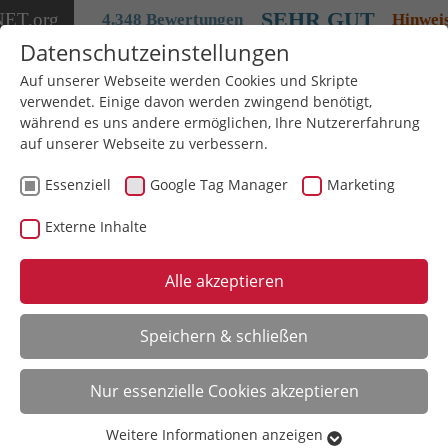
SEHR GUT
NET
.org
4.348 Bewertungen
Hinwei
Datenschutzeinstellungen
Auf unserer Webseite werden Cookies und Skripte
verwendet. Einige davon werden zwingend benötigt,
während es uns andere ermöglichen, Ihre Nutzererfahrung
auf unserer Webseite zu verbessern.
Filme digitalisieren
Essenziell
Google Tag Manager
Marketing
Externe Inhalte
Heute digitalisieren und ab 125 €
alle Versandkosten sparen
Alle akzeptieren
Hier geht's zum Auftrag
Speichern & schließen
Nur essenzielle Cookies akzeptieren
Weitere Informationen anzeigen
Essenziell