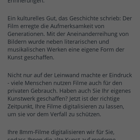
Erinnerungen.
wiederkehrende User auf dieser
Zweck
Website wiedererkennen und die Daten
Ein kulturelles Gut, das Geschichte schrieb: Der
von früheren Besuchen
Film erregte die Aufmerksamkeit von
zusammenführen.
Generationen. Mit der Aneinanderreihung von
Bildern wurde neben literarischen und
Name
_gid
musikalischen Werken eine eigene Form der
Kunst geschaffen.
Google Ireland Limited, Google Building
Anbieter
Gordon House, 4 Barrow St, Dublin, D04
E5W5, Irland
Nicht nur auf der Leinwand machte er Eindruck
- viele Menschen nutzen Filme auch für den
Laufzeit
24 Stunden
privaten Gebrauch. Haben auch Sie Ihr eigenes
Kunstwerk geschaffen? Jetzt ist der richtige
Enthält eine zufallsgenerierte User-ID.
Zeitpunkt, Ihre Filme digitalisieren zu lassen,
Anhand dieser ID kann Google Analytics
um sie vor dem Verfall zu schützen.
wiederkehrende User auf dieser
Zweck
Website wiedererkennen und die Daten
von früheren Besuchen
Ihre 8mm-Filme digitalisieren wir für Sie,
zusammenführen.
sodass Ihnen die alte Kunst auf moderne