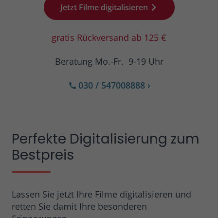
Ihnen zusätzliche Informationen anzubieten.
Jetzt Filme digitalisieren
Laufzeit
1 Minute
gratis Rückversand ab 125 €
Bestimmte Daten werden nur maximal
einmal pro Minute an Google Analytics
gesendet. Das Cookie hat eine
Beratung Mo.-Fr. 9-19 Uhr
Zweck
Lebensdauer von einer Minute. Solange
es gesetzt ist, werden bestimmte
030 / 547008888
›
Datenübertragungen unterbunden.
Name
_ga
Perfekte Digitalisierung zum
Google Ireland Limited, Google Building
Bestpreis
Anbieter
Gordon House, 4 Barrow St, Dublin, D04
E5W5, Irland
Laufzeit
2 Jahre
Lassen Sie jetzt Ihre Filme digitalisieren und
retten Sie damit Ihre besonderen
Enthält eine zufallsgenerierte User-ID.
Anhand dieser ID kann Google Analytics