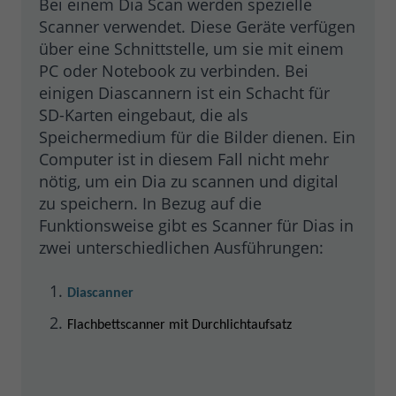
Bei einem Dia Scan werden spezielle
wiederkehrende User auf dieser
Scanner verwendet. Diese Geräte verfügen
Zweck
Website wiedererkennen und die Daten
über eine Schnittstelle, um sie mit einem
von früheren Besuchen
PC oder Notebook zu verbinden. Bei
zusammenführen.
einigen Diascannern ist ein Schacht für
SD-Karten eingebaut, die als
Name
_gid
Speichermedium für die Bilder dienen. Ein
Computer ist in diesem Fall nicht mehr
Google Ireland Limited, Google Building
nötig, um ein Dia zu scannen und digital
Anbieter
Gordon House, 4 Barrow St, Dublin, D04
zu speichern. In Bezug auf die
E5W5, Irland
Funktionsweise gibt es Scanner für Dias in
zwei unterschiedlichen Ausführungen:
Laufzeit
24 Stunden
Enthält eine zufallsgenerierte User-ID.
Diascanner
Anhand dieser ID kann Google Analytics
wiederkehrende User auf dieser
Flachbettscanner mit Durchlichtaufsatz
Zweck
Website wiedererkennen und die Daten
von früheren Besuchen
zusammenführen.