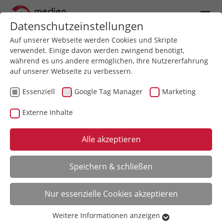
Datenschutzeinstellungen
Auf unserer Webseite werden Cookies und Skripte
verwendet. Einige davon werden zwingend benötigt,
während es uns andere ermöglichen, Ihre Nutzererfahrung
auf unserer Webseite zu verbessern.
< Blog
der medienrettung
Essenziell
Google Tag Manager
Marketing
Dia Scan vs. Dia
Externe Inhalte
Duplikator
Alle akzeptieren
Speichern & schließen
Ein Dia Scan ist eine Methode, mit der sich
ein Dia einscannen und in verschiedener
Nur essenzielle Cookies akzeptieren
Auflösung digitalisieren lässt. Auch mit
einem Dia Duplikator können Dias digital
Weitere Informationen anzeigen
archiviert werden. Diese Technik
Essenziell