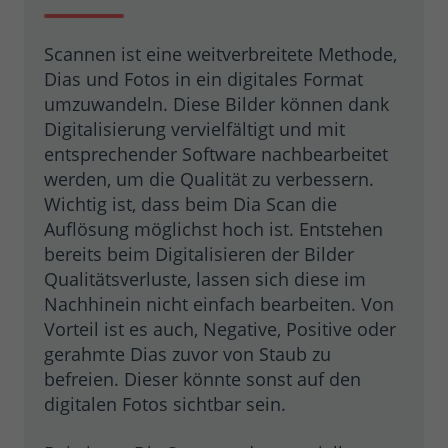
Ihnen zusätzliche Informationen anzubieten.
Laufzeit
1 Minute
Scannen ist eine weitverbreitete Methode,
Bestimmte Daten werden nur maximal
Dias und Fotos in ein digitales Format
einmal pro Minute an Google Analytics
umzuwandeln. Diese Bilder können dank
gesendet. Das Cookie hat eine
Digitalisierung vervielfältigt und mit
Zweck
Lebensdauer von einer Minute. Solange
entsprechender Software nachbearbeitet
es gesetzt ist, werden bestimmte
werden, um die Qualität zu verbessern.
Datenübertragungen unterbunden.
Wichtig ist, dass beim Dia Scan die
Auflösung möglichst hoch ist. Entstehen
Name
_ga
bereits beim Digitalisieren der Bilder
Qualitätsverluste, lassen sich diese im
Google Ireland Limited, Google Building
Nachhinein nicht einfach bearbeiten. Von
Anbieter
Gordon House, 4 Barrow St, Dublin, D04
Vorteil ist es auch, Negative, Positive oder
E5W5, Irland
gerahmte Dias zuvor von Staub zu
befreien. Dieser könnte sonst auf den
Laufzeit
2 Jahre
digitalen Fotos sichtbar sein.
Enthält eine zufallsgenerierte User-ID.
Anhand dieser ID kann Google Analytics