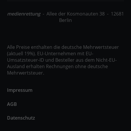
wiederkehrende User auf dieser
Zweck
Website wiedererkennen und die Daten
medienrettung
- Allee der Kosmonauten 38 - 12681
von früheren Besuchen
Berlin
zusammenführen.
Name
_gid
Alle Preise enthalten die deutsche Mehrwertsteuer
(aktuell 19%). EU-Unternehmen mit EU-
Google Ireland Limited, Google Building
Umsatzsteuer-ID und Besteller aus dem Nicht-EU-
Anbieter
Gordon House, 4 Barrow St, Dublin, D04
Ausland erhalten Rechnungen ohne deutsche
E5W5, Irland
Mehrwertsteuer.
Laufzeit
24 Stunden
Impressum
Enthält eine zufallsgenerierte User-ID.
Anhand dieser ID kann Google Analytics
AGB
wiederkehrende User auf dieser
Zweck
Website wiedererkennen und die Daten
Datenschutz
von früheren Besuchen
zusammenführen.