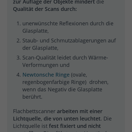
zur Auflage der Objekte mindert
die
wiederkehrende User auf dieser
Qualität der Scans durch:
Zweck
Website wiedererkennen und die Daten
von früheren Besuchen
unerwünschte Reflexionen durch die
zusammenführen.
Glasplatte,
Staub- und Schmutzablagerungen auf
Name
_gid
der Glasplatte,
Google Ireland Limited, Google Building
Scan-Qualität leidet durch Wärme-
Anbieter
Gordon House, 4 Barrow St, Dublin, D04
Verformungen und
E5W5, Irland
Newtonsche Ringe
(ovale,
regenbogenfarbige Ringe) drohen,
Laufzeit
24 Stunden
wenn das Negativ die Glasplatte
Enthält eine zufallsgenerierte User-ID.
berührt.
Anhand dieser ID kann Google Analytics
wiederkehrende User auf dieser
Flachbettscanner
arbeiten mit einer
Zweck
Website wiedererkennen und die Daten
Lichtquelle, die von unten leuchtet
. Die
von früheren Besuchen
Lichtquelle ist
fest fixiert und nicht
zusammenführen.