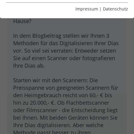
professionellen Dienstleister
an oder
Essenzielle Cookies werden für grundlegende Funktionen
Impressum
|
Datenschutz
experimentieren Sie lieber selbst zu
der Webseite benötigt. Dadurch ist gewährleistet, dass
die Webseite einwandfrei funktioniert.
Hause?
Name
Cookie-Informationen anzeigen
cookie_optin
In dem Blogbeitrag stellen wir Ihnen 3
Methoden für das Digitalisieren Ihrer Dias
Anbieter
Google
Google Tag Manager
vor. So viel sei verraten: Entweder setzen
Sie auf einen Scanner oder fotografieren
Laufzeit
1 Year
Abhängig von:
Ihre Dias ab.
Dieses Cookie wird verwendet, um Ihre
Marketing
Zweck
Cookie-Einstellungen für diese Website
Starten wir mit den Scannern: Die
Cookies damit wir unser Angebot für Sie verbessern
zu speichern.
Preisspanne von geeigneten Scannern für
können.
den Heimgebrauch reicht von 60,- € bis
Abhängig von: Google Tag Manager
hin zu 20.000,- €. Ob Flachbettscanner
Name
Cookie-Informationen anzeigen
_gat_gtag_UA_716360_2
oder Filmscanner - die Entscheidung liegt
bei Ihnen. Mit beiden Geräten können Sie
Google Ireland Limited, Google Building
Externe Inhalte
Ihre Dias digitalisieren. Aber welche
Anbieter
Gordon House, 4 Barrow St, Dublin, D04
Wir verwenden auf unserer Website externe Inhalte, um
E5W5, Irland
Methode passt besser zu ihren